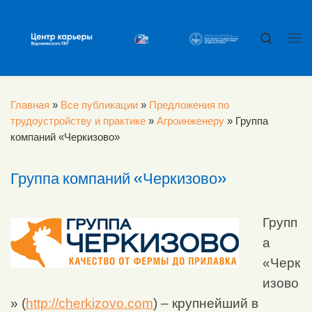
Перейти к содержимому
Search
Ме
Главная
»
Все публикации
»
Предложения по
трудоустройству и практике
»
Агроинженеру
»
Группа
компаний «Черкизово»
Группа компаний «Черкизово»
Групп
а
«Черк
изово
» (
http://cherkizovo.com
) – крупнейший в