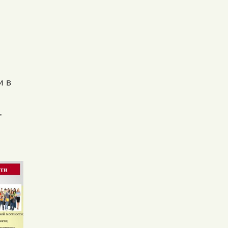
и в
,