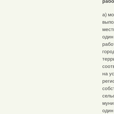
рабо
а) м
выпо
мест
один
рабо
горо
терр
соот
на у
реги
собс
сель
муни
один