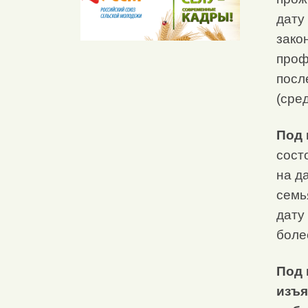
дату
зако
проф
посл
(сре
Под 
сост
на д
семь
дату
боле
Под 
изъя