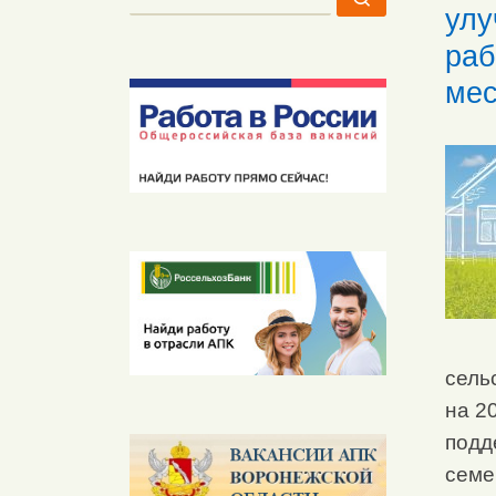
улу
раб
мес
сель
на 2
подд
семе