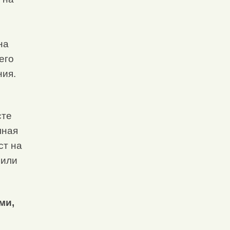
на
его
ния.
сте
лная
ст на
 или
ми,