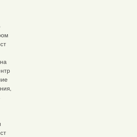
ю
ром
ст
 на
ентр
ние
ния,
в
м
ст