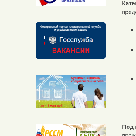
Кате
пред
Под
прож