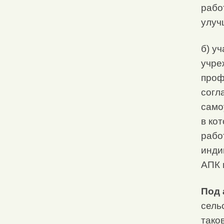
рабо
улуч
б) у
учре
проф
согл
само
в ко
рабо
инди
АПК 
Под 
сель
тако