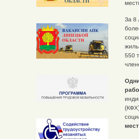
мест
За 8
боле
соци
жиль
550 т
член
Одни
раб
инди
(КФХ
соци
мест