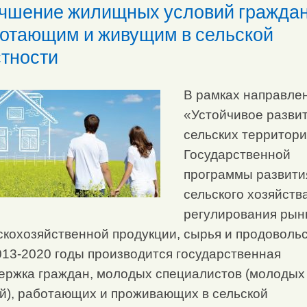
чшение жилищных условий гражда
отающим и живущим в сельской
тности
В рамках направле
«Устойчивое разви
сельских территор
Государственной
программы развити
сельского хозяйств
регулирования рын
скохозяйственной продукции, сырья и продоволь
013-2020 годы производится государственная
ержка граждан, молодых специалистов (молодых
й), работающих и проживающих в сельской