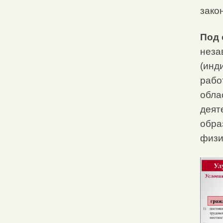
зако
Под 
неза
(инд
рабо
обла
деят
обра
физи