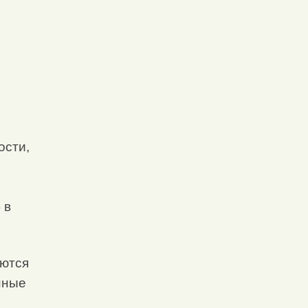
ости,
 в
ются
нные