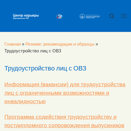
Перейти к содержимому
Search
Ме
Главная
»
Резюме: рекомендации и образцы
»
Трудоустройство лиц с ОВЗ
Трудоустройство лиц с ОВЗ
Информация (вакансии) для трудоустройства
лиц с ограниченными возможностями и
инвалидностью
Программа содействия трудоустройству и
постдипломного сопровождения выпускников