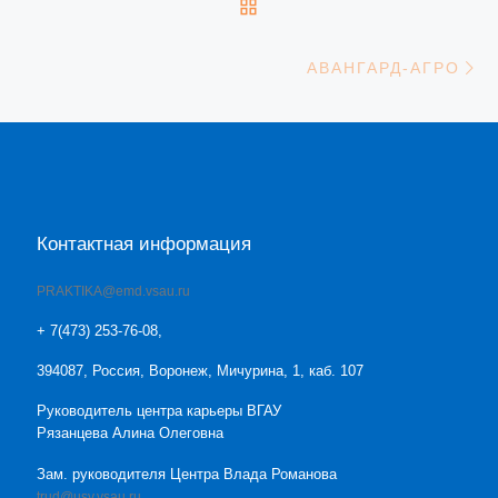
ОБРАТНО К СПИСКУ З
С
АВАНГАРД-АГРО
Контактная информация
PRAKTIKA@emd.vsau.ru
+ 7(473) 253-76-08,
394087, Россия, Воронеж, Мичурина, 1, каб. 107
Руководитель центра карьеры ВГАУ
Рязанцева Алина Олеговна
Зам. руководителя Центра Влада Романова
trud@usv.vsau.ru