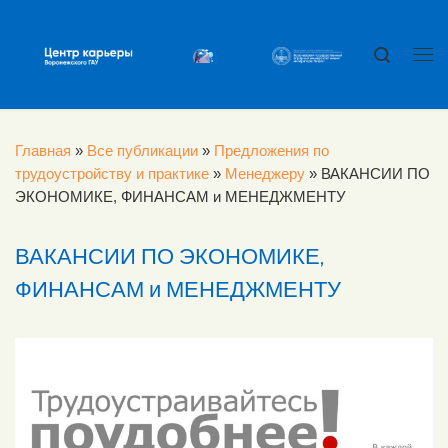
Перейти к содержимому
Search
Ме
Главная
»
Все публикации
»
Предложения по
трудоустройству и практике
»
Менеджеру
»
ВАКАНСИИ ПО
ЭКОНОМИКЕ, ФИНАНСАМ и МЕНЕДЖМЕНТУ
ВАКАНСИИ ПО ЭКОНОМИКЕ,
ФИНАНСАМ и МЕНЕДЖМЕНТУ