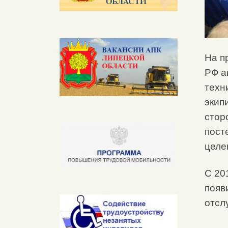
На п
РФ а
техн
экип
стор
пост
целе
С 20
появ
отсл