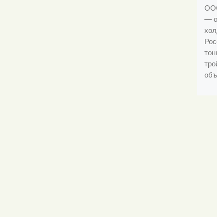
ООО
— о
хол
Рос
тон
тро
объ