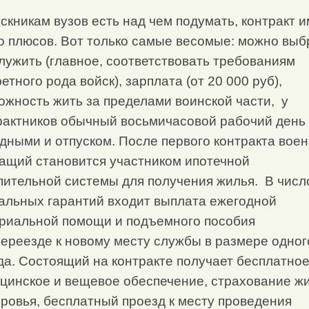
скникам вузов есть над чем подумать, контракт 
о плюсов. Вот только самые весомые: можно выб
служить (главное, соответствовать требованиям
етного рода войск), зарплата (от 20 000 руб),
ожность жить за пределами воинской части, у
рактников обычный восьмичасовой рабочий день 
дными и отпуском. После первого контракта воен
ащий становится участником ипотечной
пительной системы для получения жилья. В числ
альных гарантий входит выплата ежегодной
риальной помощи и подъемного пособия
переезде к новому месту службы в размере одног
да. Состоящий на контракте получает бесплатно
цинское и вещевое обеспечение, страхование ж
оровья, бесплатный проезд к месту проведения