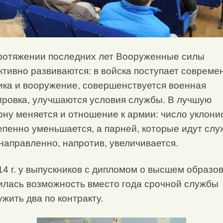
ротяжении последних лет Вооруженные силы
ктивно развиваются: в войска поступает совреме
ика и вооружение, совершенствуется военная
ировка, улучшаются условия службы. В лучшую
ону меняется и отношение к армии: число уклони
епенно уменьшается, а парней, которые идут слу
направленно, напротив, увеличивается.
14 г. у выпускников с дипломом о высшем образо
илась возможность вместо года срочной службы
ужить два по контракту.