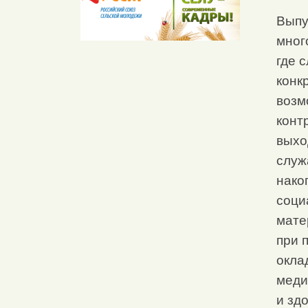
Выпу
мног
где 
конкр
возм
конт
выхо
служ
нако
соци
мате
при 
окла
меди
и зд