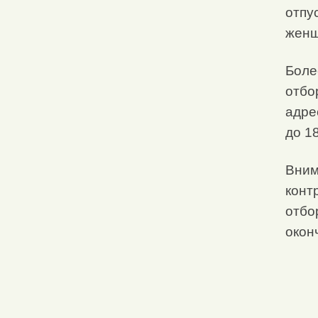
отпу
женщ
Боле
отбо
адрес
до 18
Вним
конт
отбо
окон