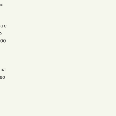
ля
кте
о
:00
нкт
 до