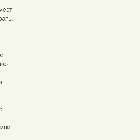
имеет
рать,
с
но-
о
о
е
изни