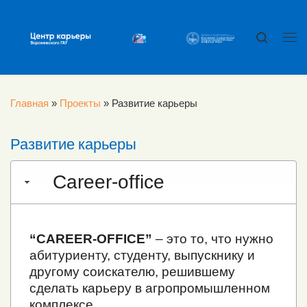
Перейти к содержимому
Search
Ме
Главная
»
Проекты
»
Развитие карьеры
Развитие карьеры
Career-office
“CAREER-OFFICE”
– это то, что нужно
абитуриенту, студенту, выпускнику и
другому соискателю, решившему
сделать карьеру в агропромышленном
комплексе.