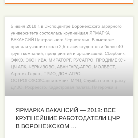
5 июня 2018 г. в Экспоцентре Воронежского аграрного
университета состоялась крупнейшая ЯРМАРКА
ВАКАНСИЙ Центрального Черноземья. В выставке
приняли участие около 2,5 тысяч студентов и более 40
групп компаний, предприятий и организаций: Сбербанк,
ЭФКО, ЭКОНИВА, МИРАТОРГ, РУСАГРО, ПРОДИМЕКС -
ЦЧ АПК, ЧЕРКИЗОВО, АВАНГАРД-АГРО, МОЛВЕСТ,
Агротех-Гарант, ТРИО, ДОН-АГРО,
ОСТРОГОЖСКСадпитомник, МФЦ, Служба по контракту,
ДИЗО, Росреестр, Кадастровая палата, Пятерочка и
Пятью-Пять, hh.ru и др...
ЯРМАРКА ВАКАНСИЙ — 2018: ВСЕ
КРУПНЕЙШИЕ РАБОТОДАТЕЛИ ЦЧР
В ВОРОНЕЖСКОМ …