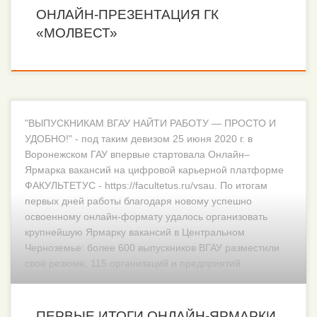
ОНЛАЙН-ПРЕЗЕНТАЦИЯ ГК
«МОЛВЕСТ»
"ВЫПУСКНИКАМ ВГАУ НАЙТИ РАБОТУ — ПРОСТО И
УДОБНО!" - под таким девизом 25 июня 2020 г. в
Воронежском ГАУ впервые стартовала Онлайн–
Ярмарка вакансий на цифровой карьерной платформе
ФАКУЛЬТЕТУС - https://facultetus.ru/vsau. По итогам
первых дней работы благодаря новому успешно
освоенному онлайн-формату удалось организовать
крупнейшую Ярмарку вакансий в Центральном
Черноземье: более 600 выпускников ВГАУ разместили
своё резюме, 115 организаций и предприятий
зарегистрировались на Ярмарку и предложили 486
вакансий, уже сделано 272 мэтча...
ПЕРВЫЕ ИТОГИ ОНЛАЙН-ЯРМАРКИ