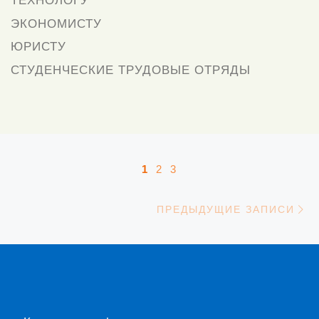
ТЕХНОЛОГУ
ЭКОНОМИСТУ
ЮРИСТУ
СТУДЕНЧЕСКИЕ ТРУДОВЫЕ ОТРЯДЫ
Навигация по записям
1
2
3
П
ПРЕДЫДУЩИЕ ЗАПИСИ