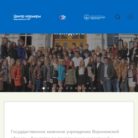
Перейти к содержимому
Search
Ме
Молодость
Государственное казенное учреждение Воронежской