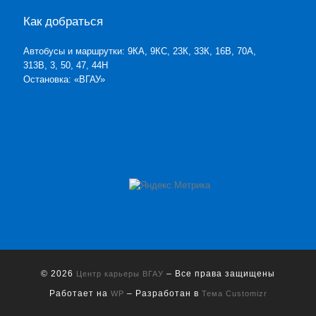
Как добраться
Автобусы и маршрутки: 9КА, 9КС, 23К, 33К, 16В, 70А,
313В, 3, 50, 47, 44Н
Остановка: «ВГАУ»
© 2026
– Все права защищены
Центр карьеры ВГАУ
Работает на
– Разработан в
WP
Тема Customizr