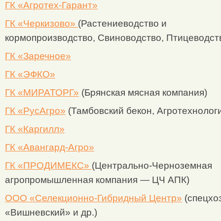
ГК «Агротех-Гарант»
ГК «Черкизово»
(Растениеводство и
кормопроизводство, Свиноводство, Птицеводст
ГК «Заречное»
ГК «ЭФКО»
ГК «МИРАТОРГ»
(Брянская мясная компания)
ГК «РусАгро»
(Тамбовский бекон, Агротехнолог
ГК «Каргилл»
ГК «Авангард-Агро»
ГК «ПРОДИМЕКС»
(Центрально-Черноземная
агропромышленная компания — ЦЧ АПК)
ООО «Селекционно-Гибридный Центр»
(спецхо
«Вишневский» и др.)