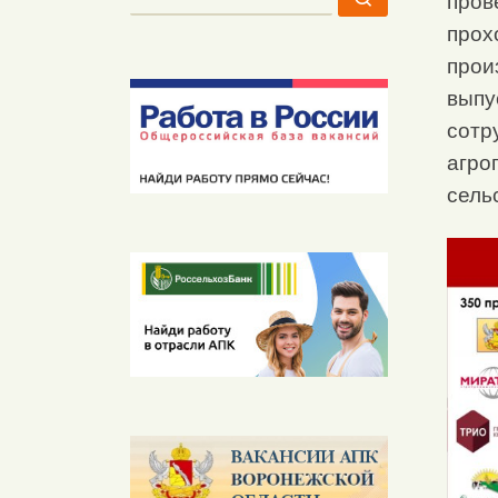
пров
прох
прои
выпу
сотр
агро
сель