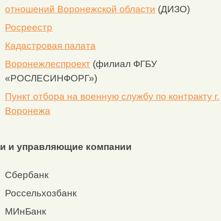
отношений Воронежской области
(ДИЗО)
Росреестр
Кадастровая палата
Воронежлеспроект
(филиал ФГБУ
«РОСЛЕСИНФОРГ»)
Пункт отбора на военную службу по контракту г.
Воронежа
и и управляющие компании
Сбербанк
Россельхозбанк
МИнБанк