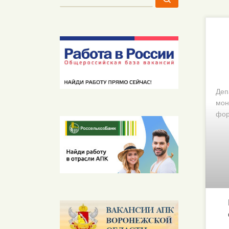
Деп
мон
фор