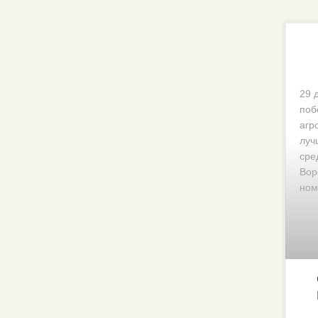
29 
поб
агр
луч
сре
Вор
ном