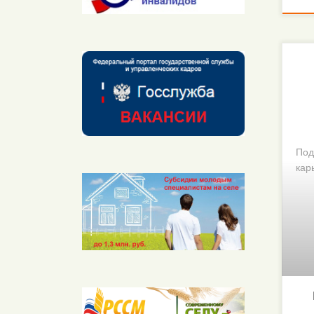
Под
кар