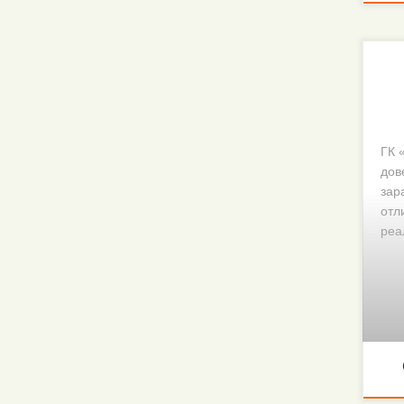
ГК 
дов
зар
отл
реа