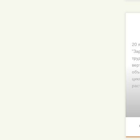
20 
"За
тру
вер
объ
цик
рас