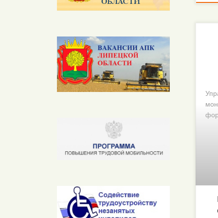
Упр
мон
фор