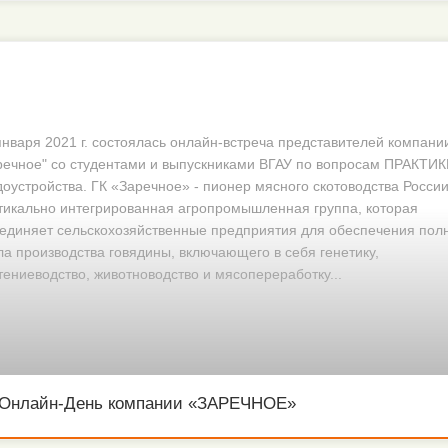
января 2021 г. состоялась онлайн-встреча представителей компани
речное" со студентами и выпускниками ВГАУ по вопросам ПРАКТИК
доустройства. ГК «Заречное» - пионер мясного скотоводства России
тикально интегрированная агропромышленная группа, которая
единяет сельскохозяйственные предприятия для обеспечения пол
ла производства говядины, включающего в себя генетику,
тениеводство, животноводство и мясопереработку...
Онлайн-День компании «ЗАРЕЧНОЕ»