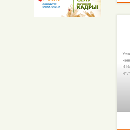
Усп
нав
В В
кру