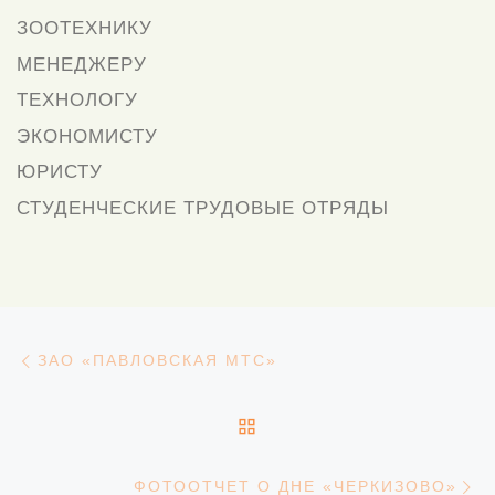
ЗООТЕХНИКУ
МЕНЕДЖЕРУ
ТЕХНОЛОГУ
ЭКОНОМИСТУ
ЮРИСТУ
СТУДЕНЧЕСКИЕ ТРУДОВЫЕ ОТРЯДЫ
Навигация
Предыдущая запись
ЗАО «ПАВЛОВСКАЯ МТС»
ОБРАТНО К СПИСКУ З
С
ФОТООТЧЕТ О ДНЕ «ЧЕРКИЗОВО»