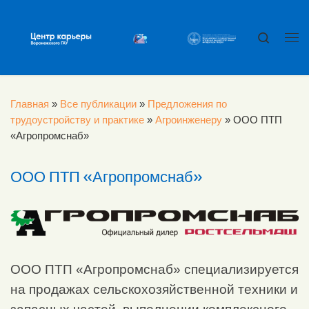
Перейти к содержимому
Search
Ме
Главная
»
Все публикации
»
Предложения по
трудоустройству и практике
»
Агроинженеру
»
ООО ПТП
«Агропромснаб»
ООО ПТП «Агропромснаб»
ООО ПТП «Агропромснаб» специализируется
на продажах сельскохозяйственной техники и