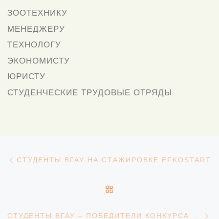
ЗООТЕХНИКУ
МЕНЕДЖЕРУ
ТЕХНОЛОГУ
ЭКОНОМИСТУ
ЮРИСТУ
СТУДЕНЧЕСКИЕ ТРУДОВЫЕ ОТРЯДЫ
Навигация
Предыдущая запись
СТУДЕНТЫ ВГАУ НА СТАЖИРОВКЕ EFKOSTART
ОБРАТНО К СПИСКУ З
С
СТУДЕНТЫ ВГАУ – ПОБЕДИТЕЛИ КОНКУРСА «МИРАТОРГ»