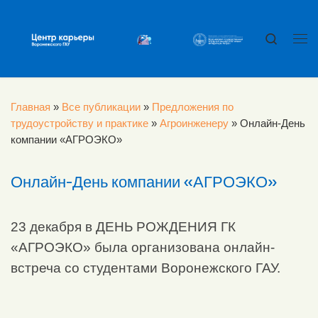
Перейти к содержимому
Search
Ме
Главная
»
Все публикации
»
Предложения по
трудоустройству и практике
»
Агроинженеру
»
Онлайн-День
компании «АГРОЭКО»
Онлайн-День компании «АГРОЭКО»
23 декабря в ДЕНЬ РОЖДЕНИЯ ГК
«АГРОЭКО» была организована онлайн-
встреча со студентами Воронежского ГАУ.