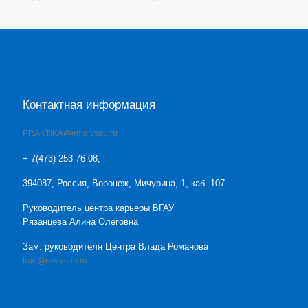
Контактная информация
PRAKTIKA@emd.vsau.ru
+ 7(473) 253-76-08,
394087, Россия, Воронеж, Мичурина, 1, каб. 107
Руководитель центра карьеры ВГАУ
Рязанцева Алина Олеговна
Зам. руководителя Центра Влада Романова
trud@usv.vsau.ru