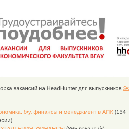
орка вакансий на HeadHunter для выпускников
Э
ономика, б/у, финансы и менеджмент в АПК
(154
нсии)
УХГАЛТЕРИЯ, ФИНАНСЫ
(865 вакансий)