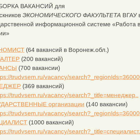
БОРКА ВАКАНСИЙ для
скников
ЭКОНОМИЧЕСКОГО ФАКУЛЬТЕТА
ВГАУ 
дарственной информационной системе «Работа 
ии»
НОМИСТ
(64 вакансий в Воронеж.обл.)
ГАЛТЕР
(200 вакансий)
АНСЫ
(700 вакансии)
tps://trudvsem.ru/vacancy/search?_regionIds=36000
ЕДЖЕР
(369 вакансий)
tps://trudvsem.ru/vacancy/search?_title=менеджер..
УДАРСТВЕННЫЕ организации
(140 вакансии)
tps://trudvsem.ru/vacancy/search?_regionIds=36000
ЦИАЛИСТ
(1000 вакансий)
tps://trudvsem.ru/vacancy/search?_title=специалист.