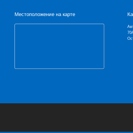
Местоположение на карте
Ка
Ав
70А
Ос
ы