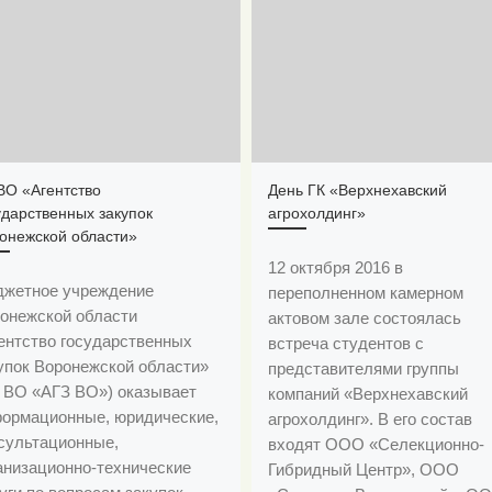
ВО «Агентство
День ГК «Верхнехавский
ударственных закупок
агрохолдинг»
онежской области»
12 октября 2016 в
жетное учреждение
переполненном камерном
онежской области
актовом зале состоялась
ентство государственных
встреча студентов с
упок Воронежской области»
представителями группы
 ВО «АГЗ ВО») оказывает
компаний «Верхнехавский
ормационные, юридические,
агрохолдинг». В его состав
сультационные,
входят ООО «Селекционно-
анизационно-технические
Гибридный Центр», ООО