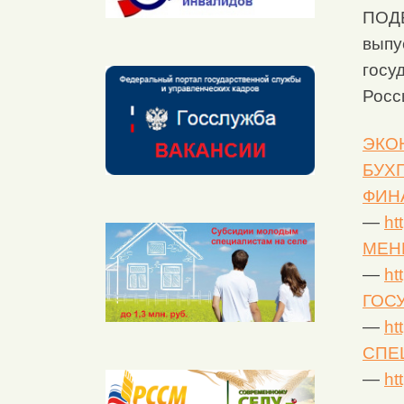
ПОД
выпу
госу
Росс
ЭКО
БУХ
ФИН
—
ht
МЕН
—
ht
ГОС
—
ht
СПЕ
—
ht