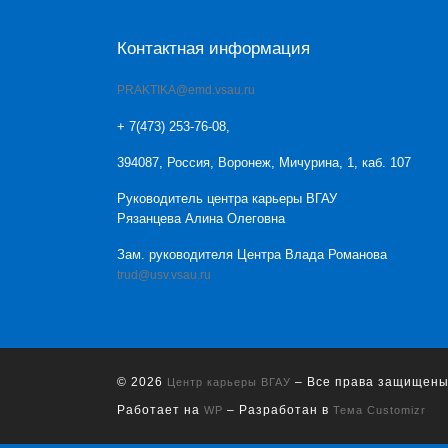
Контактная информация
PRAKTIKA@emd.vsau.ru
+ 7(473) 253-76-08,
394087, Россия, Воронеж, Мичурина, 1, каб. 107
Руководитель центра карьеры ВГАУ
Рязанцева Алина Олеговна
Зам. руководителя Центра Влада Романова
trud@usv.vsau.ru
© 2026
– Все права защищен
Центр карьеры ВГАУ
Работает на
– Разработан в
WP
Тема Customizr