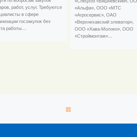
уги по вопросам закупок
«Спецхоз «Вишневский», О
аров, работ, услуг. Требуются
«Альфа», ООО «МТС
циалисты в сфере
«Агросервис», ОАО
анизации госзакупок без
«Верхнехавский элеватор»,
та работы…
ООО «Хава-Молоко», ООО
«Строймонтаж»…
ОБРАТНО К СПИСКУ З