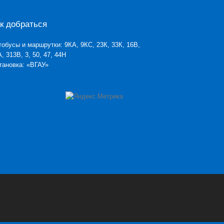
к добраться
тобусы и маршрутки: 9КА, 9КС, 23К, 33К, 16В,
, 313В, 3, 50, 47, 44Н
тановка: «ВГАУ»