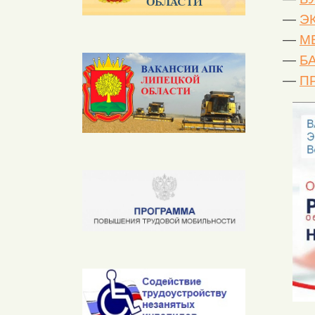
—
Э
—
М
—
Б
—
П