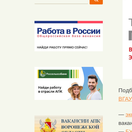
Подб
ВГАУ
—
эк
вака
—
Б