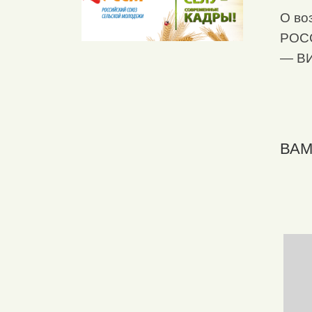
О во
РОС
— В
ВАМ