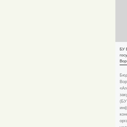
БУ 
гос
Вор
Бюд
Вор
«Аг
зак
(БУ
инф
кон
орг