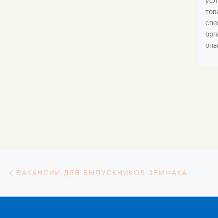
усл
тов
спе
орг
опы
Навигация
Предыдущая запись
ВАКАНСИИ ДЛЯ ВЫПУСКНИКОВ ЗЕМФАКА