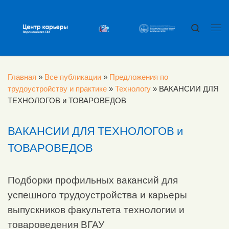
Перейти к содержимому
Search
Ме
Главная
»
Все публикации
»
Предложения по
трудоустройству и практике
»
Технологу
»
ВАКАНСИИ ДЛЯ
ТЕХНОЛОГОВ и ТОВАРОВЕДОВ
ВАКАНСИИ ДЛЯ ТЕХНОЛОГОВ и
ТОВАРОВЕДОВ
Подборки профильных вакансий для
успешного трудоустройства и карьеры
выпускников факультета технологии и
товароведения ВГАУ