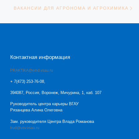
С
ВАКАНСИИ ДЛЯ АГРОНОМА И АГРОХИМИКА
Контактная информация
PRAKTIKA@emd.vsau.ru
+ 7(473) 253-76-08,
394087, Россия, Воронеж, Мичурина, 1, каб. 107
Руководитель центра карьеры ВГАУ
Рязанцева Алина Олеговна
Зам. руководителя Центра Влада Романова
trud@usv.vsau.ru