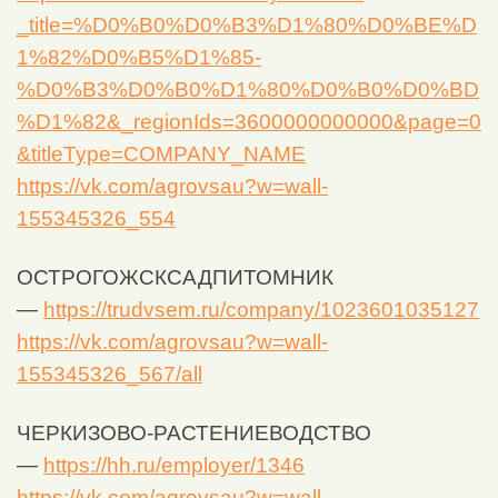
_title=%D0%B0%D0%B3%D1%80%D0%BE%D
1%82%D0%B5%D1%85-
%D0%B3%D0%B0%D1%80%D0%B0%D0%BD
%D1%82&_regionIds=3600000000000&page=0
&titleType=COMPANY_NAME
https://vk.com/agrovsau?w=wall-
155345326_554
ОСТРОГОЖСКСАДПИТОМНИК
—
https://trudvsem.ru/company/1023601035127
https://vk.com/agrovsau?w=wall-
155345326_567/all
ЧЕРКИЗОВО-РАСТЕНИЕВОДСТВО
—
https://hh.ru/employer/1346
https://vk.com/agrovsau?w=wall-