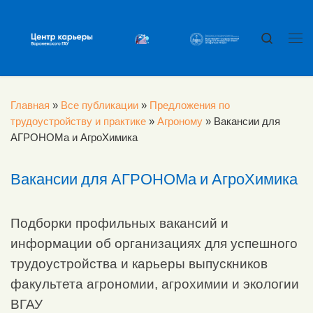
Перейти к содержимому
Search
Ме
Главная
»
Все публикации
»
Предложения по
трудоустройству и практике
»
Агроному
»
Вакансии для
АГРОНОМа и АгроХимика
Вакансии для АГРОНОМа и АгроХимика
Подборки профильных вакансий и
информации об организациях для успешного
трудоустройства и карьеры выпускников
факультета агрономии, агрохимии и экологии
ВГАУ