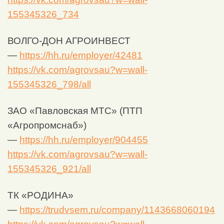
155345326_734
ВОЛГО-ДОН АГРОИНВЕСТ
—
https://hh.ru/employer/42481
https://vk.com/agrovsau?w=wall-
155345326_798/all
ЗАО «Павловская МТС» (ПТП
«Агропромснаб»)
—
https://hh.ru/employer/904455
https://vk.com/agrovsau?w=wall-
155345326_921/all
ТК «РОДИНА»
—
https://trudvsem.ru/company/1143668060194