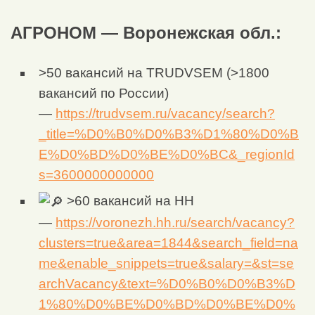
АГРОНОМ — Воронежская обл.:
>50 вакансий на TRUDVSEM (>1800
вакансий по России)
—
https://trudvsem.ru/vacancy/search?
_title=%D0%B0%D0%B3%D1%80%D0%B
E%D0%BD%D0%BE%D0%BC&_regionId
s=3600000000000
>60 вакансий на HH
—
https://voronezh.hh.ru/search/vacancy?
clusters=true&area=1844&search_field=na
me&enable_snippets=true&salary=&st=se
archVacancy&text=%D0%B0%D0%B3%D
1%80%D0%BE%D0%BD%D0%BE%D0%