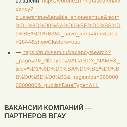
вакансий:
https://voronezh.hh.ru/search/va
cancy?
clusters=true&enable_snippets=true&text=
%D1%8D%D0%BA%D0%BE%D0%BB%D
0%BE%D0%B3&L_save_area=true&area
=1844&showClusters=true
—
https://trudvsem.ru/vacancy/search?
_page=0&_titleType=VACANCY_NAME&_
title=%D1%8D%D0%BA%D0%BE%D0%B
B%D0%BE%D0%B3&_regionIds=360000
0000000&_publishDateType=ALL
ВАКАНСИИ КОМПАНИЙ —
ПАРТНЕРОВ ВГАУ