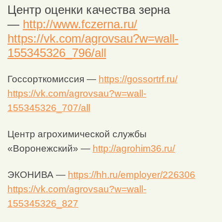
Центр оценки качества зерна
—
http://www.fczerna.ru/
https://vk.com/agrovsau?w=wall-
155345326_796/all
Госсорткомиссия —
https://gossortrf.ru/
https://vk.com/agrovsau?w=wall-
155345326_707/all
Центр агрохимической службы
«Воронежский» —
http://agrohim36.ru/
ЭКОНИВА —
https://hh.ru/employer/226306
https://vk.com/agrovsau?w=wall-
155345326_827