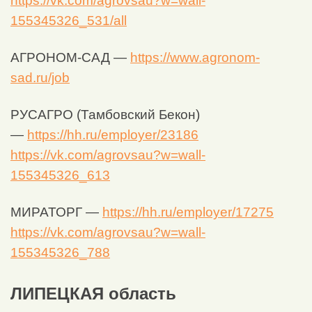
https://vk.com/agrovsau?w=wall-
155345326_531/all
АГРОНОМ-САД —
https://www.agronom-
sad.ru/job
РУСАГРО (Тамбовский Бекон)
—
https://hh.ru/employer/23186
https://vk.com/agrovsau?w=wall-
155345326_613
МИРАТОРГ —
https://hh.ru/employer/17275
https://vk.com/agrovsau?w=wall-
155345326_788
ЛИПЕЦКАЯ область