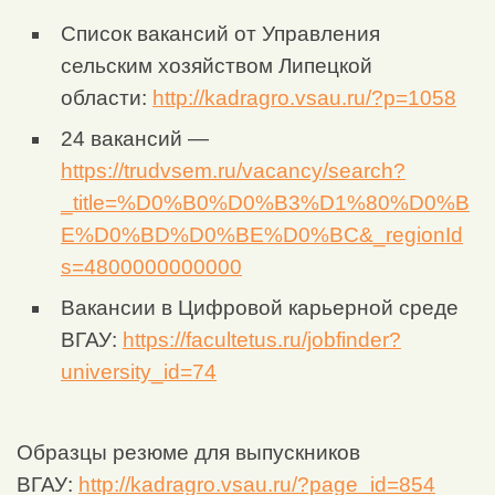
Список вакансий от Управления
сельским хозяйством Липецкой
области:
http://kadragro.vsau.ru/?p=1058
24 вакансий —
https://trudvsem.ru/vacancy/search?
_title=%D0%B0%D0%B3%D1%80%D0%B
E%D0%BD%D0%BE%D0%BC&_regionId
s=4800000000000
Вакансии в Цифровой карьерной среде
ВГАУ:
https://facultetus.ru/jobfinder?
university_id=74
Образцы резюме для выпускников
ВГАУ:
http://kadragro.vsau.ru/?page_id=854