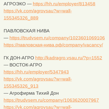
АГРОЭКО —
https://hh.ru/employer/813458
https://vk.com/agrovsau?w=wall-
155345326_889
ПАВЛОВСКАЯ НИВА
—
https://trudvsem.ru/company/1023601069106
https://павловская-нива.рф/company/vacancy/
ГК ДОН-АГРО
http://kadragro.vsau.ru/?p=1552
— ВОСТОК-АГРО
https://hh.ru/employer/5347943
https://vk.com/agrovsau?w=wall-
155345326_913
— Агрофирма Тихий Дон
https://trudvsem.ru/company/1063620007967
https://vk.com/agrovsau?w=wall-