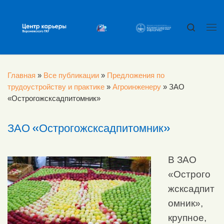
Перейти к содержимому
Search
Ме
Главная
»
Все публикации
»
Предложения по
трудоустройству и практике
»
Агроинженеру
»
ЗАО
«Острогожсксадпитомник»
ЗАО «Острогожсксадпитомник»
В ЗАО
«Острого
жсксадпит
омник»,
крупное,