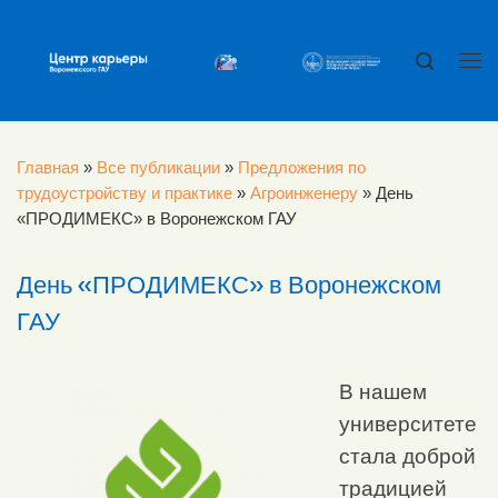
Перейти к содержимому
Search
Ме
Главная
»
Все публикации
»
Предложения по
трудоустройству и практике
»
Агроинженеру
»
День
«ПРОДИМЕКС» в Воронежском ГАУ
День «ПРОДИМЕКС» в Воронежском
ГАУ
В нашем
университете
стала доброй
традицией