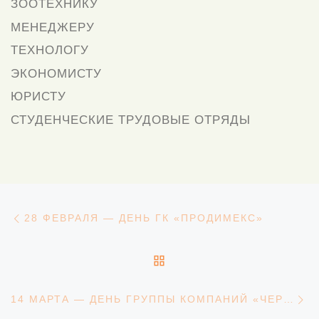
ЗООТЕХНИКУ
МЕНЕДЖЕРУ
ТЕХНОЛОГУ
ЭКОНОМИСТУ
ЮРИСТУ
СТУДЕНЧЕСКИЕ ТРУДОВЫЕ ОТРЯДЫ
Навигация
Предыдущая запись
28 ФЕВРАЛЯ — ДЕНЬ ГК «ПРОДИМЕКС»
ОБРАТНО К СПИСКУ З
С
14 МАРТА — ДЕНЬ ГРУППЫ КОМПАНИЙ «ЧЕРКИЗОВО»