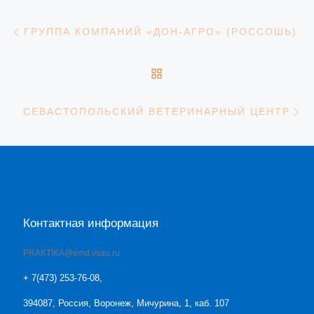
Навигация
Предыдущая запись
ГРУППА КОМПАНИЙ «ДОН-АГРО» (РОССОШЬ)
ОБРАТНО К СПИСКУ З
С
СЕВАСТОПОЛЬСКИЙ ВЕТЕРИНАРНЫЙ ЦЕНТР
Контактная информация
PRAKTIKA@emd.vsau.ru
+ 7(473) 253-76-08,
394087, Россия, Воронеж, Мичурина, 1, каб. 107