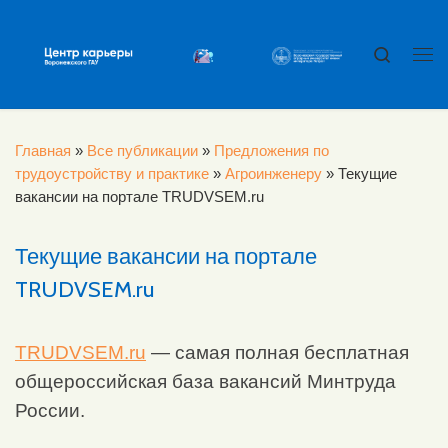
Перейти к содержимому
Search
Ме
Главная
»
Все публикации
»
Предложения по
трудоустройству и практике
»
Агроинженеру
»
Текущие
вакансии на портале TRUDVSEM.ru
Текущие вакансии на портале
TRUDVSEM.ru
TRUDVSEM.ru
— самая полная бесплатная
общероссийская база вакансий Минтруда
России.