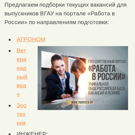
Предлагаем подборки текущих вакансий для
выпускников ВГАУ на портале «Работа в
России» по направлениям подготовки:
АГРОНОМ
Вет
ери
нар
ный
вра
ч
Зоо
тех
ник
ИНЖЕНЕР: