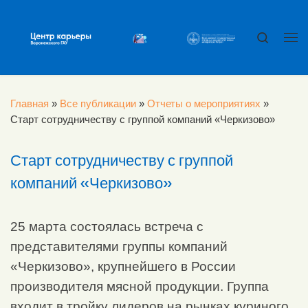
Перейти к содержимому
Search
Ме
Главная
»
Все публикации
»
Отчеты о мероприятиях
»
Старт сотрудничеству с группой компаний «Черкизово»
Старт сотрудничеству с группой
компаний «Черкизово»
25 марта состоялась встреча с
представителями группы компаний
«Черкизово», крупнейшего в России
производителя мясной продукции. Группа
входит в тройку лидеров на рынках куриного