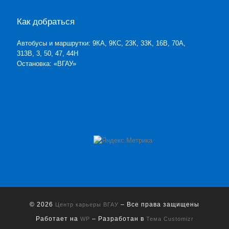
Как добраться
Автобусы и маршрутки: 9КА, 9КС, 23К, 33К, 16В, 70А,
313В, 3, 50, 47, 44Н
Остановка: «ВГАУ»
© 2026
– Все права защищены
Центр карьеры ВГАУ
Работает на
– Разработан в
WP
Тема Customizr