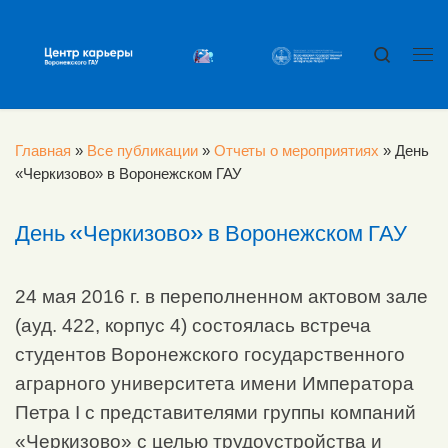
Перейти к содержимому
Search
Ме
Главная
»
Все публикации
»
Отчеты о мероприятиях
»
День
«Черкизово» в Воронежском ГАУ
День «Черкизово» в Воронежском ГАУ
24 мая 2016 г. в переполненном актовом зале
(ауд. 422, корпус 4) состоялась встреча
студентов Воронежского государственного
аграрного университета имени Императора
Петра I с представителями группы компаний
«Черкизово» с целью трудоустройства и