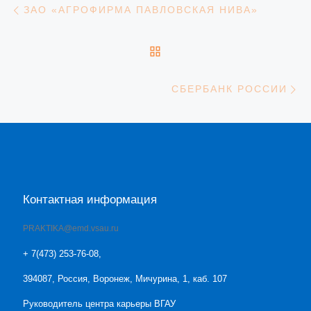
Навигация
ЗАО «АГРОФИРМА ПАВЛОВСКАЯ НИВА»
ОБРАТНО К СПИСКУ З
С
СБЕРБАНК РОССИИ
Контактная информация
PRAKTIKA@emd.vsau.ru
+ 7(473) 253-76-08,
394087, Россия, Воронеж, Мичурина, 1, каб. 107
Руководитель центра карьеры ВГАУ