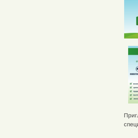
Приг
спец