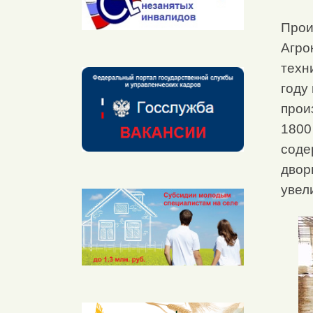
Прои
Агро
техн
году
прои
1800
соде
двор
увел