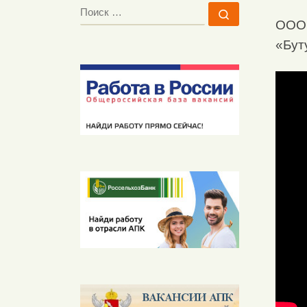
ПОИСК
Поиск …
ООО 
«Бут