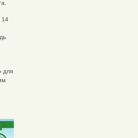
га.
 14
адь
» для
им