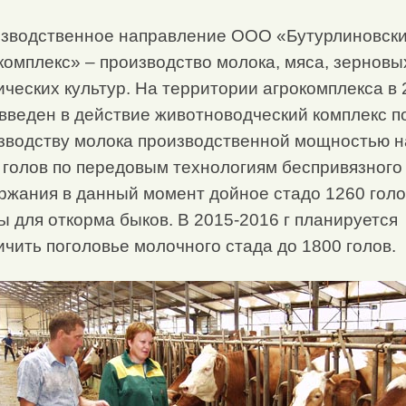
зводственное направление ООО «Бутурлиновск
комплекс» – производство молока, мяса, зерновы
ических культур. На территории агрокомплекса в
 введен в действие животноводческий комплекс п
зводству молока производственной мощностью н
 голов по передовым технологиям беспривязного
ржания в данный момент дойное стадо 1260 голо
ы для откорма быков. В 2015-2016 г планируется
ичить поголовье молочного стада до 1800 голов.