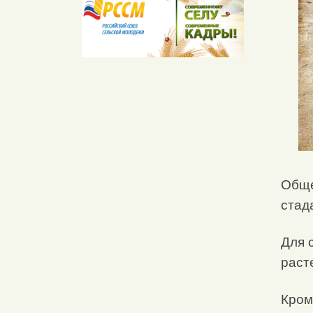
Обще
стад
Для 
раст
Кром