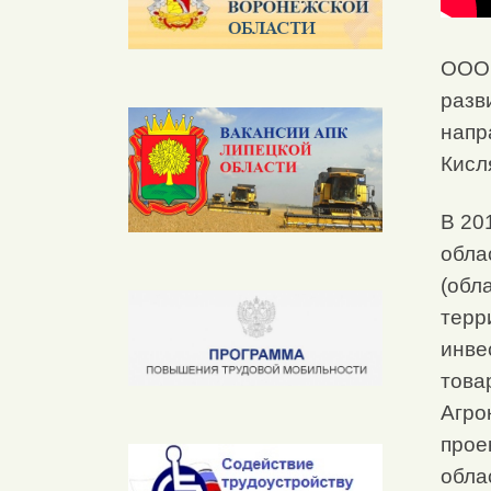
ООО 
разв
напр
Кисл
В 20
обла
(обл
терр
инве
това
Агро
прое
обла