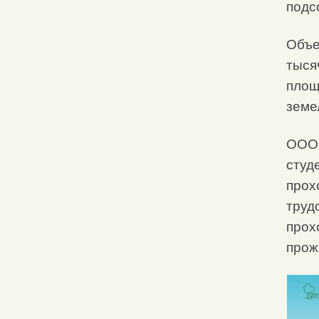
подс
Объе
тыся
площ
земе
ООО 
студ
прох
труд
прох
прож