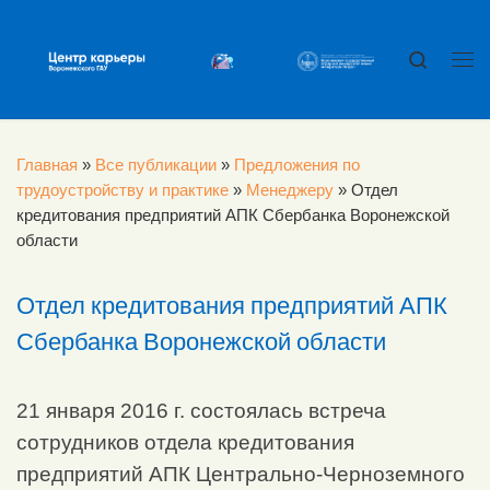
Перейти к содержимому
Search
Ме
Главная
»
Все публикации
»
Предложения по
трудоустройству и практике
»
Менеджеру
»
Отдел
кредитования предприятий АПК Сбербанка Воронежской
области
Отдел кредитования предприятий АПК
Сбербанка Воронежской области
21 января 2016 г. состоялась встреча
сотрудников отдела кредитования
предприятий АПК Центрально-Черноземного