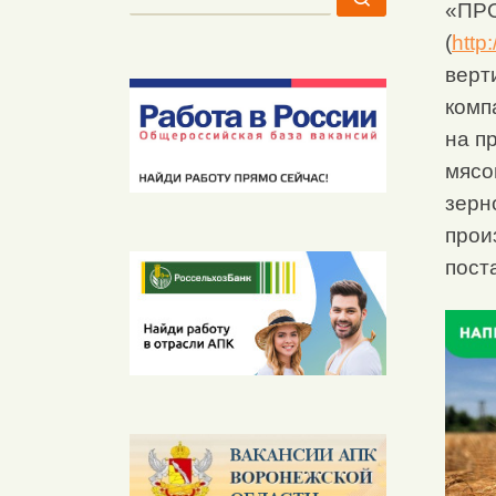
«ПР
(
http
верт
комп
на п
мясо
зерн
прои
пост