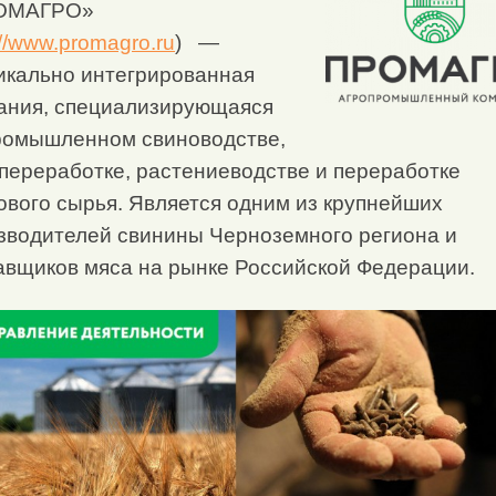
ОМАГРО»
://www.promagro.ru
) —
икально интегрированная
ания, специализирующаяся
ромышленном свиноводстве,
переработке, растениеводстве и переработке
ового сырья. Является одним из крупнейших
зводителей свинины Черноземного региона и
авщиков мяса на рынке Российской Федерации.