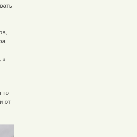
вать
ов,
ра
 в
 по
и от