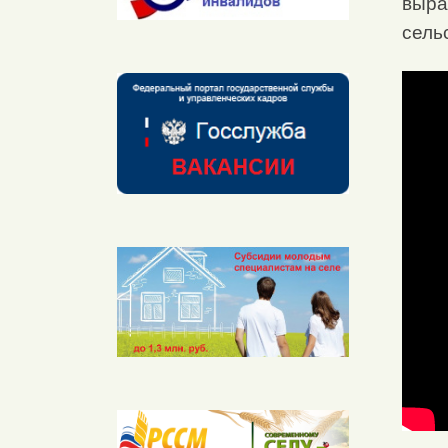
выра
сель