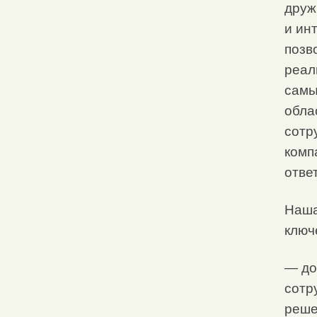
друж
и ин
позв
реал
самы
обла
сотр
комп
отве
Наша
ключ
— до
сотр
реше