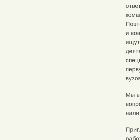
отве
кома
Поэт
и во
ищут
деят
спец
перв
вузов
Мы в
вопр
нали
Приг
рабо