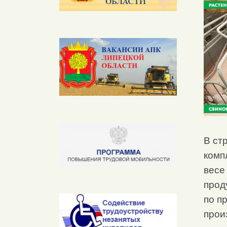
В ст
комп
весе
прод
по п
прои