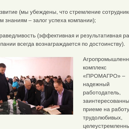
звитие (мы убеждены, что стремление сотрудник
м знаниям – залог успеха компании);
раведливость (эффективная и результативная р
мпании всегда вознаграждается по достоинству).
Агропромышлен
комплекс
«ПРОМАГРО» –
надежный
работодатель,
заинтересованны
приеме на работ
трудолюбивых,
целеустремленны