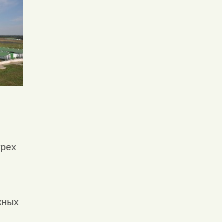
трех
жных