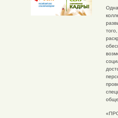
Одна
колл
разв
того
раск
обес
возм
соци
дост
перс
пров
спец
обще
«ПР