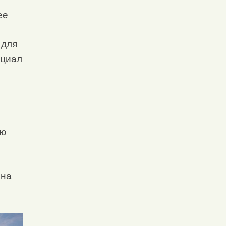
ее
 для
нциал
ию
 на