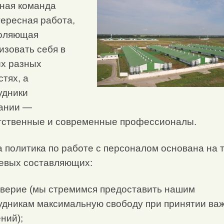
ная команда
тересная работа,
оляющая
изовать себя в
х разных
стях, а
удники
ании —
тственные и современные профессионалы.
 политика по работе с персоналом основана на 
евых составляющих:
верие (мы стремимся предоставить нашим
удникам максимальную свободу при принятии ва
ний);