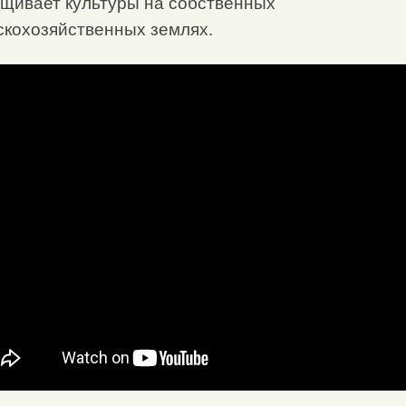
щивает культуры на собственных
скохозяйственных землях.