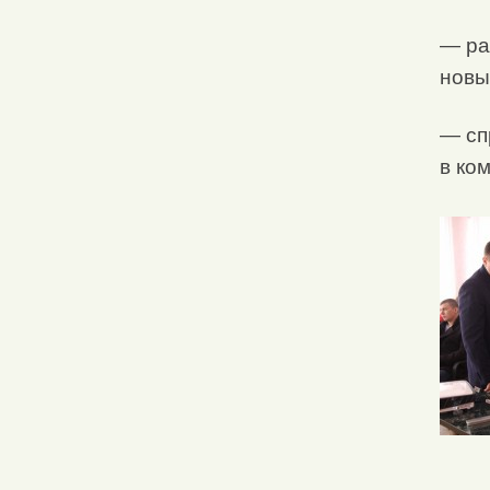
— ра
новы
— сп
в ко