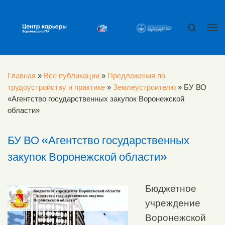
Перейти к содержимому
Search
Ме
Главная
»
Все публикации
»
Предложения по
трудоустройству и практике
»
Землеустроителю
»
БУ ВО
«Агентство государственных закупок Воронежской
области»
БУ ВО «Агентство государственных
закупок Воронежской области»
Бюджетное
учреждение
Воронежской