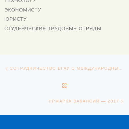
ТЕХНОЛОГУ
ЭКОНОМИСТУ
ЮРИСТУ
СТУДЕНЧЕСКИЕ ТРУДОВЫЕ ОТРЯДЫ
Навигация
Предыдущая запись
СОТРУДНИЧЕСТВО ВГАУ С МЕЖДУНАРОДНЫМ КОНЦЕРНОМ «BAYER»
ОБРАТНО К СПИСКУ З
С
ЯРМАРКА ВАКАНСИЙ — 2017