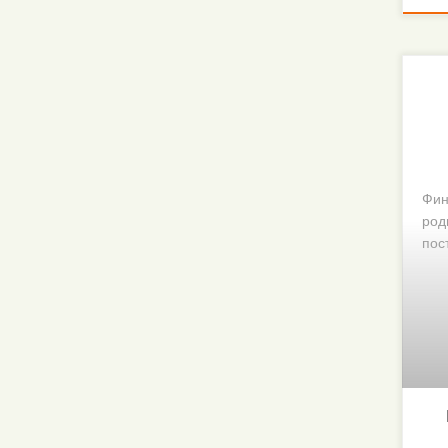
Фин
род
пос