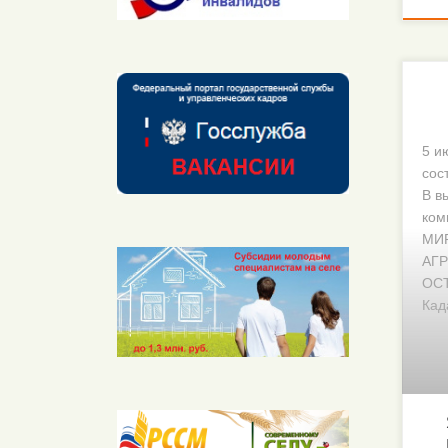
5 и
сос
В в
ком
МИР
АГР
ОСТ
Кад