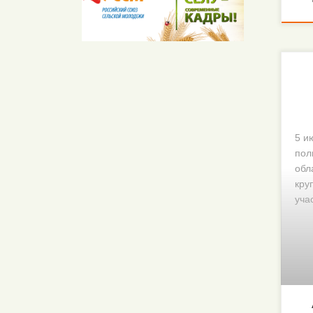
5 и
пол
обл
кру
уча