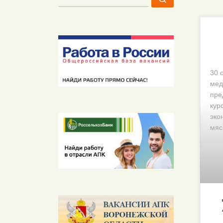
30 
мед
пре
кур
эко
мяс