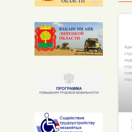
Адм
сту
кад
сту
сов
обр