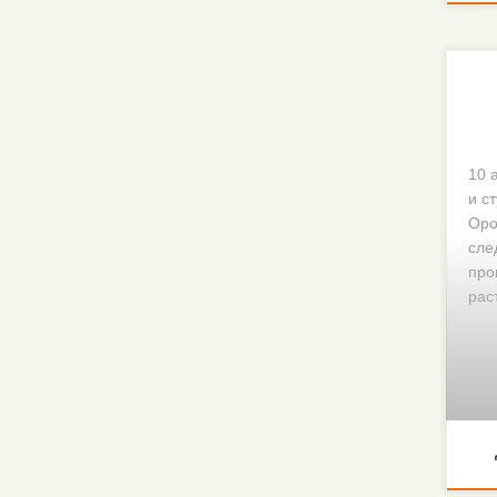
10 
и с
Оро
сле
про
рас